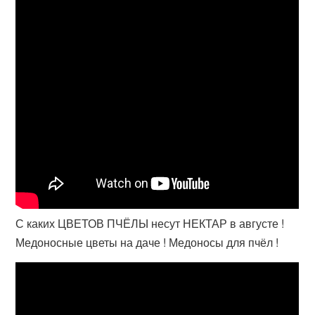
С каких ЦВЕТОВ ПЧЁЛЫ несут НЕКТАР в августе !
Медоносные цветы на даче ! Медоносы для пчёл !