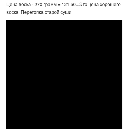
Цена воска - 270 грамм = 121.50...Это цена хорошего
воска. Перетопка старой суши.