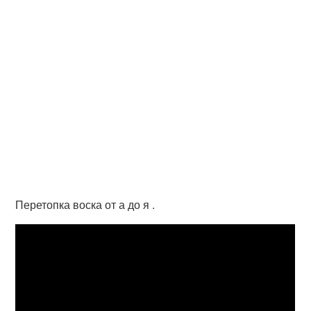
Перетопка воска от а до я .