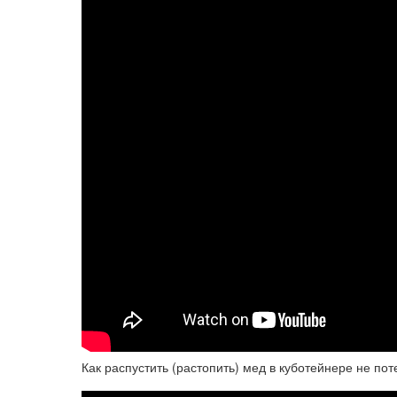
Как распустить (растопить) мед в куботейнере не пот