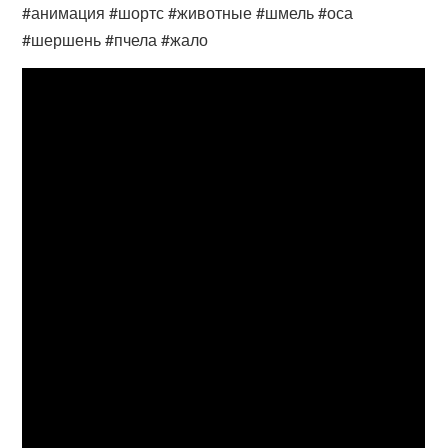
#анимация #шортс #животные #шмель #оса
#шершень #пчела #жало