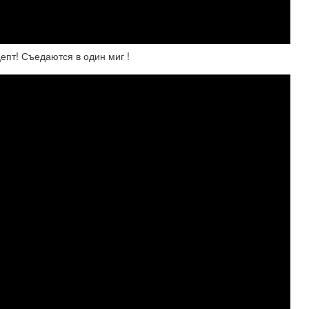
пт! Съедаются в один миг !