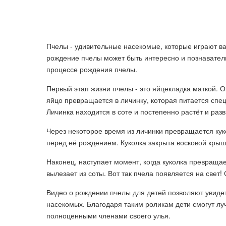
Пчелы - удивительные насекомые, которые играют ва
рождение пчелы может быть интересно и познаватель
процессе рождения пчелы.
Первый этап жизни пчелы - это яйцекладка маткой. О
яйцо превращается в личинку, которая питается с
Личинка находится в соте и постепенно растёт и разв
Через некоторое время из личинки превращается кук
перед её рождением. Куколка закрыта восковой крышк
Наконец, наступает момент, когда куколка превраща
вылезает из соты. Вот так пчела появляется на свет
Видео о рождении пчелы для детей позволяют увидет
насекомых. Благодаря таким роликам дети смогут луч
полноценными членами своего улья.