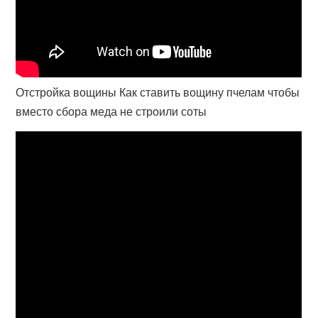
Отстройка вощины Как ставить вощину пчелам чтобы
вместо сбора меда не строили соты