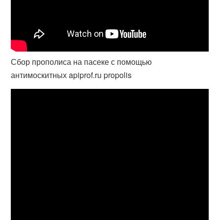
Сбор прополиса на пасеке с помощью
антимоскитных apiprof.ru propolis