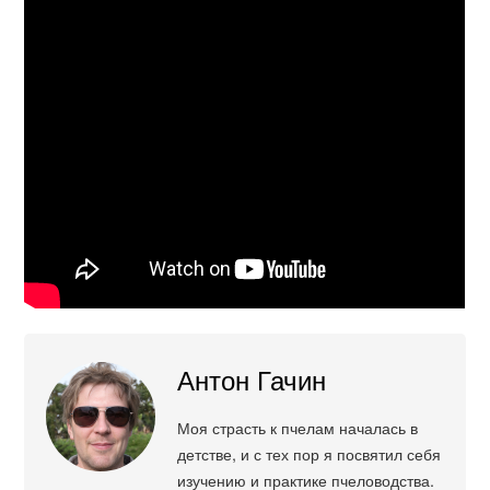
Антон Гачин
Моя страсть к пчелам началась в
детстве, и с тех пор я посвятил себя
изучению и практике пчеловодства.