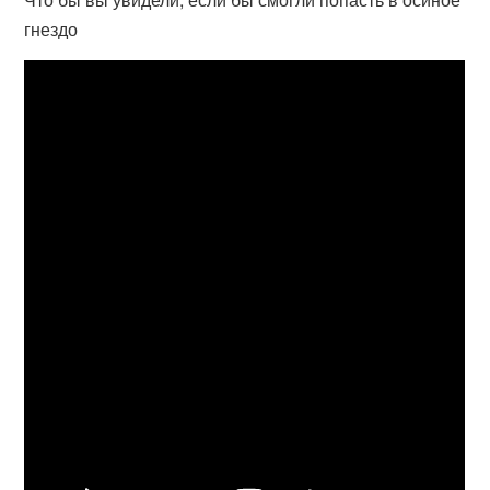
гнездо