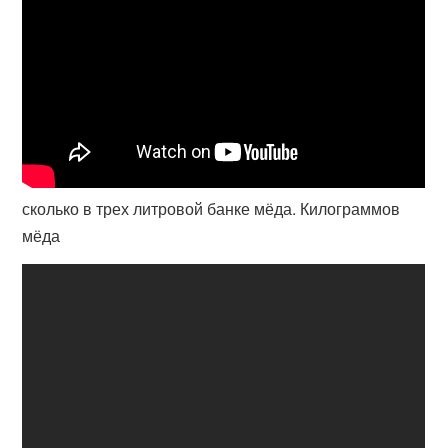
сколько в трех литровой банке мёда. Килограммов
мёда