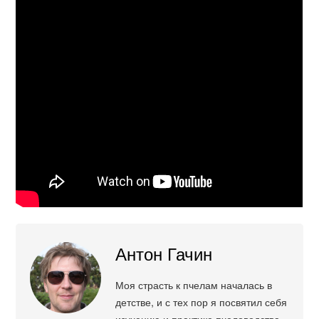
Антон Гачин
Моя страсть к пчелам началась в
детстве, и с тех пор я посвятил себя
изучению и практике пчеловодства.