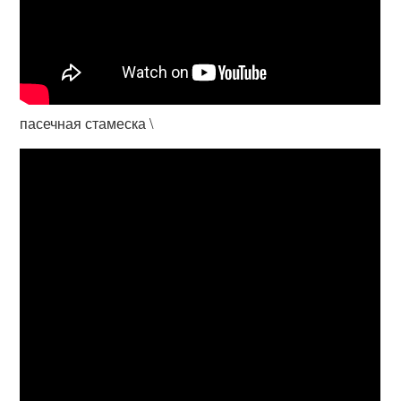
пасечная стамеска \