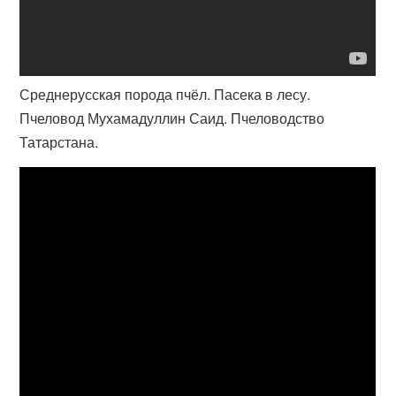
Среднерусская порода пчёл. Пасека в лесу.
Пчеловод Мухамадуллин Саид. Пчеловодство
Татарстана.