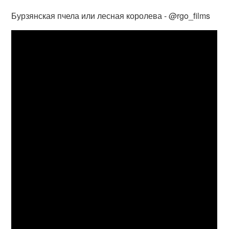
Бурзянская пчела или лесная королева - @rgo_films