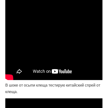
В шоке от осыпи клеща тестирую китайский спрей от
клеща.