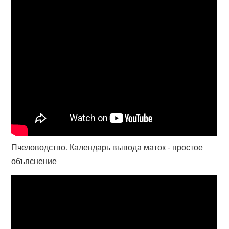
Пчеловодство. Календарь вывода маток - простое
объяснение