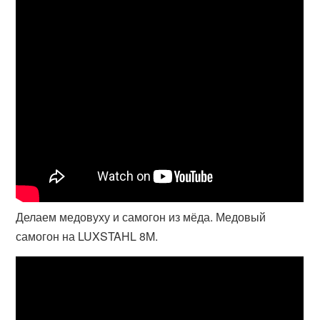
Делаем медовуху и самогон из мёда. Медовый
самогон на LUXSTAHL 8M.