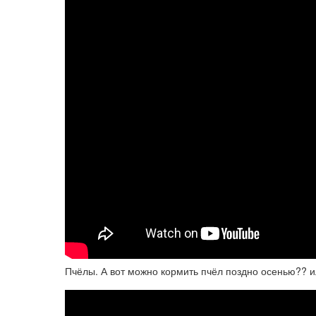
Пчёлы. А вот можно кормить пчёл поздно осенью?? и