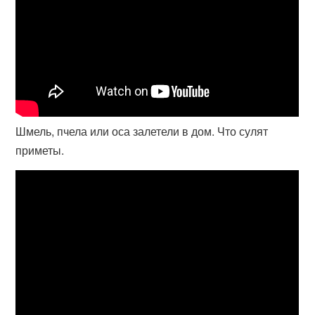
Шмель, пчела или оса залетели в дом. Что сулят
приметы.