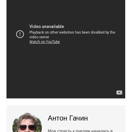
Антон Гачин
Моя страсть к пчелам началась в