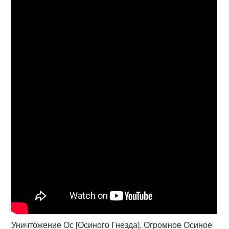
Уничтожение Ос [Осиного Гнезда]. Огромное Осиное