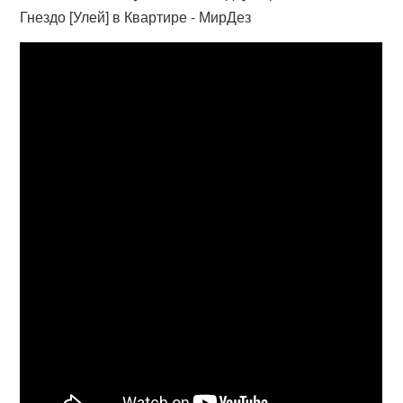
Гнездо [Улей] в Квартире - МирДез