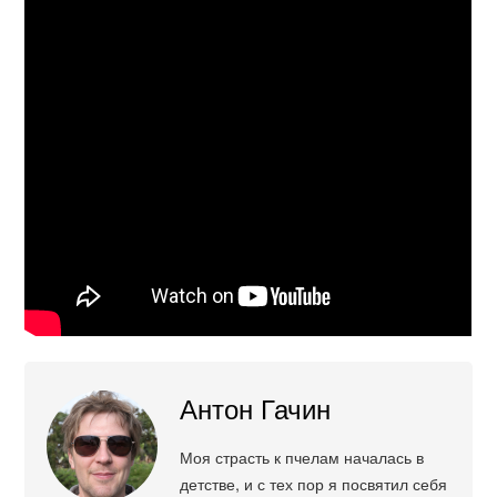
Антон Гачин
Моя страсть к пчелам началась в
детстве, и с тех пор я посвятил себя