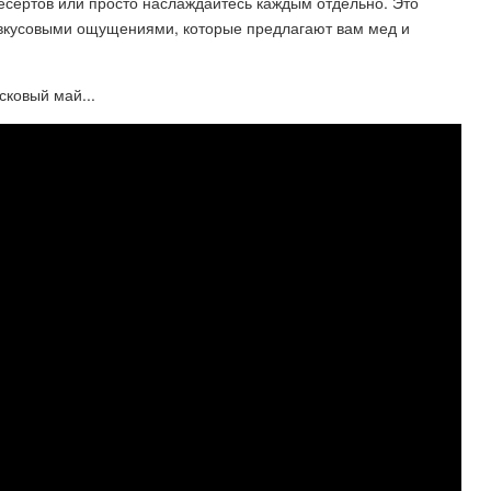
есертов или просто наслаждайтесь каждым отдельно. Это
вкусовыми ощущениями, которые предлагают вам мед и
сковый май...