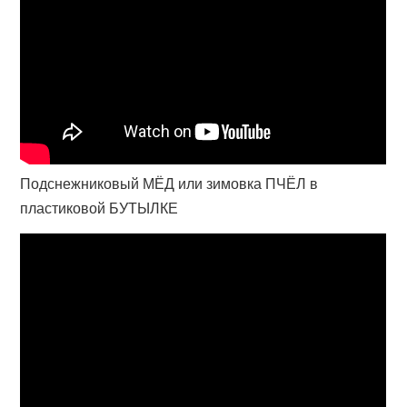
Подснежниковый МЁД или зимовка ПЧЁЛ в
пластиковой БУТЫЛКЕ