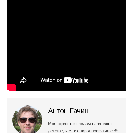
Антон Гачин
Моя страсть к пчелам началась в
детстве, и с тех пор я посвятил себя