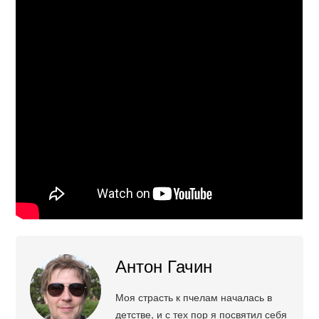
Антон Гачин
Моя страсть к пчелам началась в
детстве, и с тех пор я посвятил себя