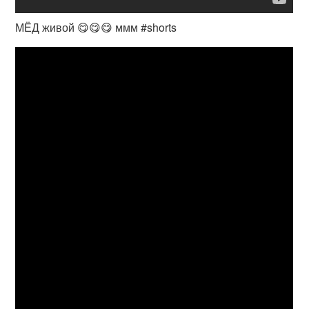
МЁД живой 😋😋😋 ммм #shorts