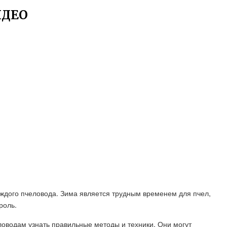
ИДЕО
аждого пчеловода. Зима является трудным временем для пчел,
роль.
еловодам узнать правильные методы и техники. Они могут