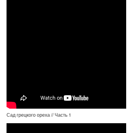
Сад грецкого ореха // Часть 1