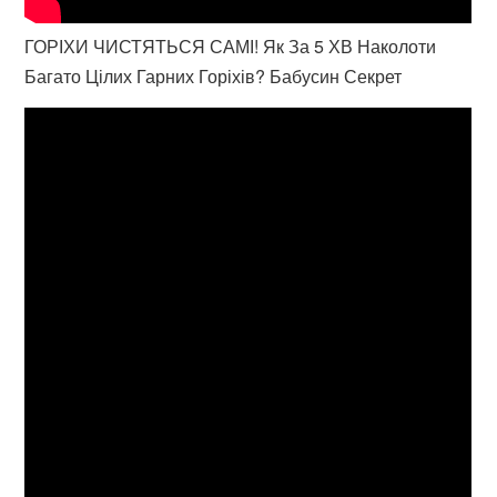
ГОРІХИ ЧИСТЯТЬСЯ САМІ! Як За 5 ХВ Наколоти
Багато Цілих Гарних Горіхів? Бабусин Секрет