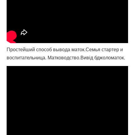
Простейший способ вывода маток.Семья стартер и
воспитательница. Матководство.Вивід бджоломаток.