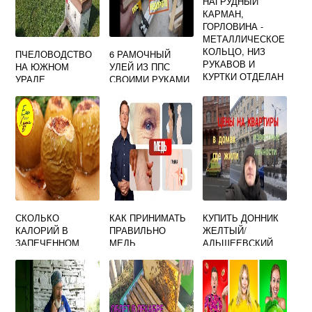
НАГРУДНЫЙ
КАРМАН,
ГОРЛОВИНА -
МЕТАЛЛИЧЕСКОЕ
КОЛЬЦО, НИЗ
ПЧЕЛОВОДСТВО
6 РАМОЧНЫЙ
РУКАВОВ И
НА ЮЖНОМ
УЛЕЙ ИЗ ППС
КУРТКИ ОТДЕЛАН
УРАЛЕ
СВОИМИ РУКАМИ
РЕЗИНКОЙ.
БРЮКИ: ДВА
КАРМАНА, НИЗ
БРЮК ОТДЕЛАН
РЕЗИНКОЙ.
СКОЛЬКО
КАК ПРИНИМАТЬ
КУПИТЬ ДОННИК
КАЛОРИЙ В
ПРАВИЛЬНО
ЖЕЛТЫЙ/
ЗАПЕЧЕННОМ
МЕДЬ
АЛЬШЕЕВСКИЙ
ЯБЛОКЕ С
МЕДОМ И
ТВОРОГОМ