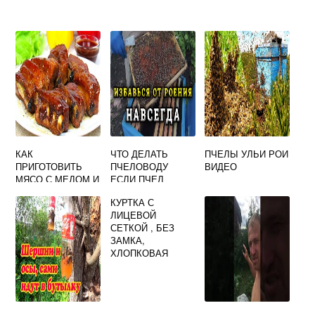
КАК
ЧТО ДЕЛАТЬ
ПЧЕЛЫ УЛЬИ РОИ
ПРИГОТОВИТЬ
ПЧЕЛОВОДУ
ВИДЕО
МЯСО С МЕДОМ И
ЕСЛИ ПЧЕЛ
СОЕВЫМ
ОТРАВИЛИ
КУРТКА С
СОУСОМ
ЯДОХИМИКАТАМИ
ЛИЦЕВОЙ
ПРИ ПО ТРАВКЕ
СЕТКОЙ , БЕЗ
ЗАМКА,
ХЛОПКОВАЯ