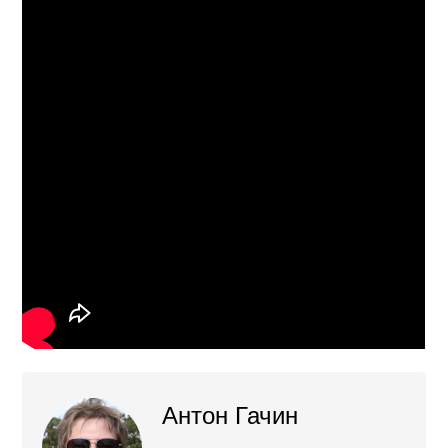
Антон Гачин