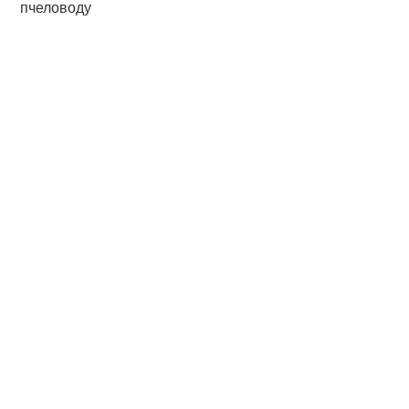
пчеловоду