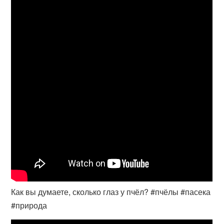
Как вы думаете, сколько глаз у пчёл? #пчёлы #пасека
#природа