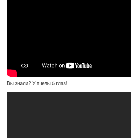
Вы знали? У пчелы 5 глаз!