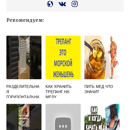
Рекомендуем:
РАЗДЕЛИТЕЛЬНА
КАК ХРАНИТЬ
ПИТЬ МЕД ЧТО
Я
ТРЕПАНГ НА
ЗНАЧИТ
ГОРИЗОНТАЛЬНА
МЕДУ
Я
ПЛАСТМАССОВАЯ
РЕШЕТКА НА
КОРПУС ДАДАНТ,
LN , (42 СМ Х 49
СМ), ТОЛСТАЯ