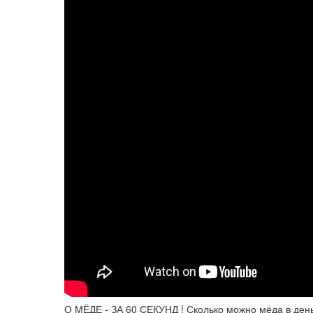
О МЁДЕ - ЗА 60 СЕКУНД ! Сколько можно мёда в день 