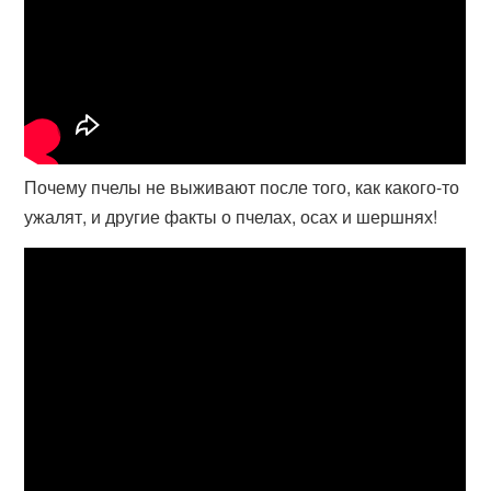
Почему пчелы не выживают после того, как какого-то
ужалят, и другие факты о пчелах, осах и шершнях!