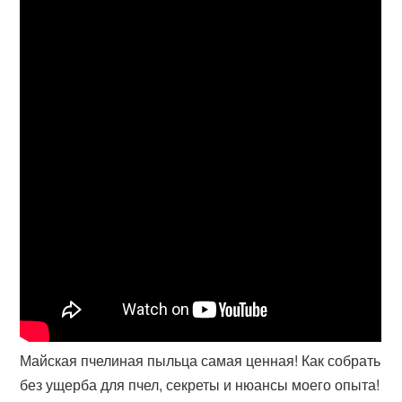
Майская пчелиная пыльца самая ценная! Как собрать
без ущерба для пчел, секреты и нюансы моего опыта!