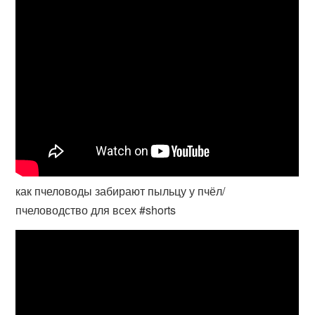
как пчеловоды забирают пыльцу у пчёл/
пчеловодство для всех #shorts