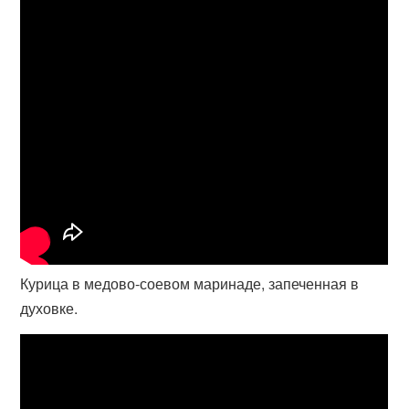
Курица в медово-соевом маринаде, запеченная в
духовке.