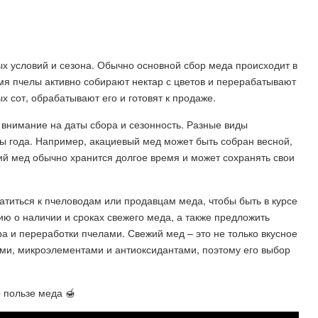
х условий и сезона. Обычно основной сбор меда происходит в
емя пчелы активно собирают нектар с цветов и перерабатывают
х сот, обрабатывают его и готовят к продаже.
ь внимание на даты сбора и сезонность. Разные виды
ы года. Например, акациевый мед может быть собран весной,
жий мед обычно хранится долгое время и может сохранять свои
титься к пчеловодам или продавцам меда, чтобы быть в курсе
ю о наличии и сроках свежего меда, а также предложить
а и переработки пчелами. Свежий мед – это не только вкусное
ами, микроэлементами и антиоксидантами, поэтому его выбор
.
 пользе меда 🍯