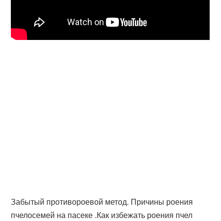
Забытый противороевой метод. Причины роения
пчелосемей на пасеке .Как избежать роения пчел