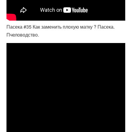
Пасека #35 Как заменить плохую матку ? Пасека.
Пчеловодство.