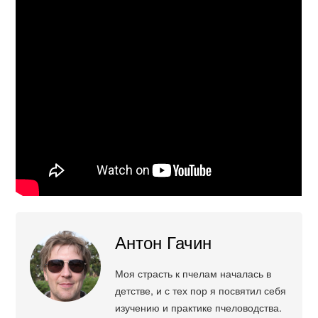
Антон Гачин
Моя страсть к пчелам началась в
детстве, и с тех пор я посвятил себя
изучению и практике пчеловодства.