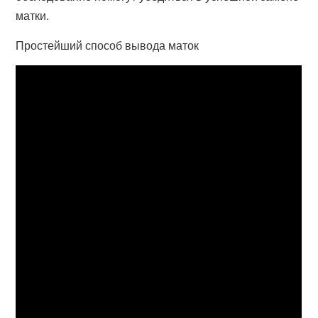
матки.
Простейший способ вывода маток