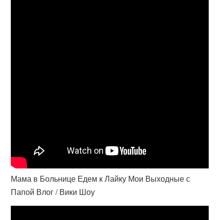
Мама в Больнице Едем к Лайку Мои Выходные с
Папой Влог / Вики Шоу