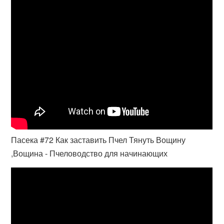
Пасека #72 Как заставить Пчел Тянуть Вощину
,Вощина - Пчеловодство для начинающих