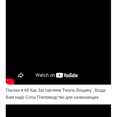
Пасека # 85 Как Заставляем Тянуть Вощину , Когда
Вам надо Соты Пчеловодство для начинающих