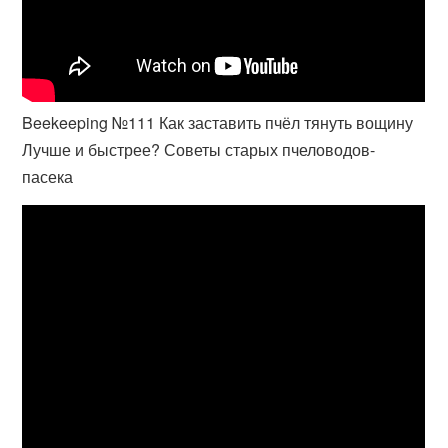
Beekeeping №111 Как заставить пчёл тянуть вощину
Лучше и быстрее? Советы старых пчеловодов-
пасека