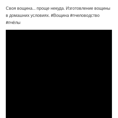
Своя вощина... проще некуда. Изготовление вощины
в домашних условиях. #Вощина #пчеловодство
#пчёлы