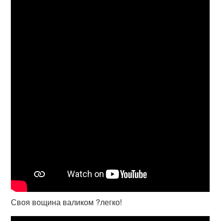
Своя вощина валиком ?легко!