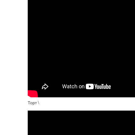
Торт \