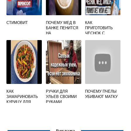
СТИМОВИТ
ПОЧЕМУ МЕД В
КАК
БАНКЕ ПЕНИТСЯ
ПРИГОТОВИТЬ
НА
ЧЕСНОК С
ПОВЕРХНОСТИ
МЕДОМ РЕЦЕПТ
КАК
РУЧКИ ДЛЯ
ПОЧЕМУ ПЧЕЛЫ
ЗАМАРИНОВАТЬ
УЛЬЕВ СВОИМИ
УБИВАЮТ МАТКУ
КУРИЦУ ДЛЯ
РУКАМИ
ШАШЛЫКА В
СОЕВОМ СОУСЕ И
МЕДЕ