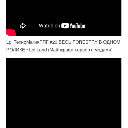
Lp. ТехноМагияРПГ #23 ВЕСЬ FORESTRY В ОДНОМ
РОЛИКЕ • LoliLand (Майнкрафт сервер с модами)