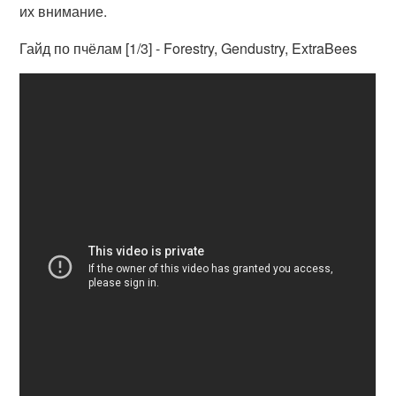
их внимание.
Гайд по пчёлам [1/3] - Forestry, Gendustry, ExtraBees