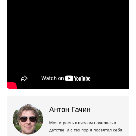
Антон Гачин
Моя страсть к пчелам началась в
детстве, и с тех пор я посвятил себя