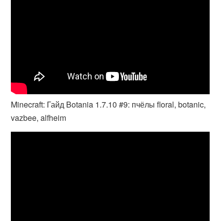
Minecraft: Гайд Botania 1.7.10 #9: пчёлы floral, botanic,
vazbee, alfheim