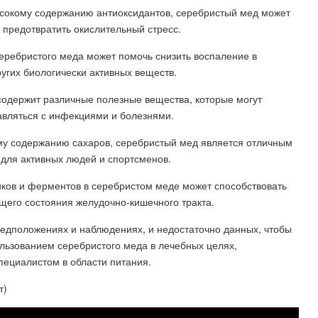
высокому содержанию антиоксидантов, серебристый мед может
 предотвратить окислительный стресс.
еребристого меда может помочь снизить воспаление в
угих биологически активных веществ.
одержит различные полезные вещества, которые могут
авляться с инфекциями и болезнями.
ому содержанию сахаров, серебристый мед является отличным
 для активных людей и спортсменов.
иков и ферментов в серебристом меде может способствовать
его состояния желудочно-кишечного тракта.
редположениях и наблюдениях, и недостаточно данных, чтобы
льзованием серебристого меда в лечебных целях,
пециалистом в области питания.
т)