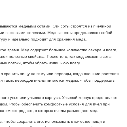
зываются медными сотами. Эти соты строятся из пчелиной
ами восковыми железами. Медные соты представляют собой
туру и идеально подходят для хранения меда.
лгое время. Мед содержит большое количество сахара и влаги,
вои полезные свойства. После того, как мед сложен в соты,
шные потоки, чтобы убрать излишнюю влагу.
ел хранить пищу на зиму или периоды, когда внешние растения
мя таких периодов пчелы питаются медом, чтобы поддержать
иного улья или ульевого корпуса. Ульевой корпус представляет
дом, чтобы обеспечить комфортные условия для пчел при
уса имеют ряд сот, в которых пчелы размещают мед.
, чтобы сохранить его, использовать в качестве пищи и