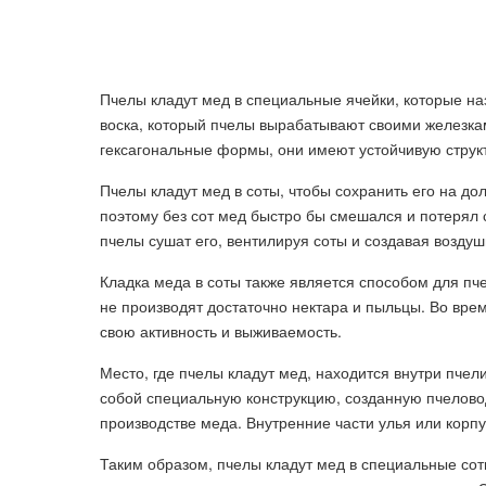
Пчелы кладут мед в специальные ячейки, которые на
воска, который пчелы вырабатывают своими железк
гексагональные формы, они имеют устойчивую струк
Пчелы кладут мед в соты, чтобы сохранить его на до
поэтому без сот мед быстро бы смешался и потерял с
пчелы сушат его, вентилируя соты и создавая возду
Кладка меда в соты также является способом для пч
не производят достаточно нектара и пыльцы. Во вре
свою активность и выживаемость.
Место, где пчелы кладут мед, находится внутри пчел
собой специальную конструкцию, созданную пчелово
производстве меда. Внутренние части улья или корп
Таким образом, пчелы кладут мед в специальные соты