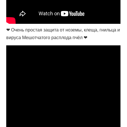
❤ Очень простая защита от ноземы, клеща, гнильца и
вируса Мешотчатого расплода пчёл ❤