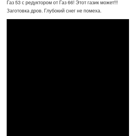
Газ 53 с редуктором от Газ 66! Этот газик может!!!
Заготовка дров. Глубокий снег не помеха.