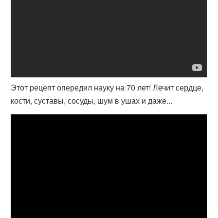
Этот рецепт опередил науку на 70 лет! Лечит сердце,
кости, суставы, сосуды, шум в ушах и даже...