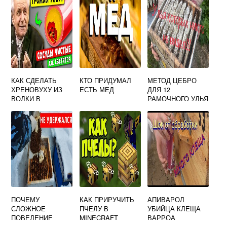
КАК СДЕЛАТЬ
КТО ПРИДУМАЛ
МЕТОД ЦЕБРО
ХРЕНОВУХУ ИЗ
ЕСТЬ МЕД
ДЛЯ 12
ВОДКИ В
РАМОЧНОГО УЛЬЯ
ДОМАШНИХ
УСЛОВИЯХ С
МЕДОМ И
ЛИМОНОМ
ПОЧЕМУ
КАК ПРИРУЧИТЬ
АПИВАРОЛ
СЛОЖНОЕ
ПЧЕЛУ В
УБИЙЦА КЛЕЩА
ПОВЕДЕНИЕ
MINECRAFT
ВАРРОА
МУРАВЬЕВ ИЛИ
ЯКАБСОНИ