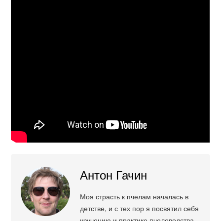
Антон Гачин
Моя страсть к пчелам началась в
детстве, и с тех пор я посвятил себя
изучению и практике пчеловодства.