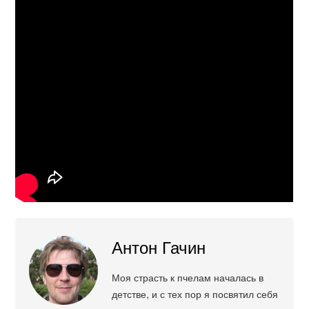
Антон Гачин
Моя страсть к пчелам началась в
детстве, и с тех пор я посвятил себя