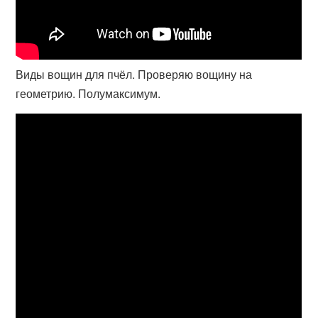
Виды вощин для пчёл. Проверяю вощину на
геометрию. Полумаксимум.