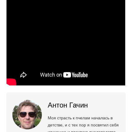
Антон Гачин
Моя страсть к пчелам началась в
детстве, и с тех пор я посвятил себя
изучению и практике пчеловодства.