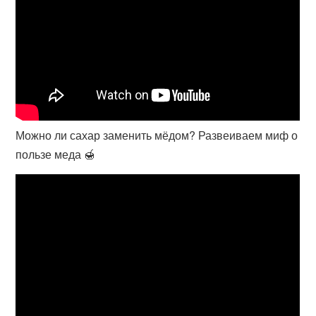
Можно ли сахар заменить мёдом? Развеиваем миф о
пользе меда 🍯