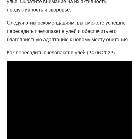
улье. Обратите внимание на их активность,
продуктивность и здоровье.
Следуя этим рекомендациям, вы сможете успешно
пересадить пчелопакет в улей и обеспечить его
благоприятную адаптацию к новому месту обитания.
Как пересадить пчелопакет в улей (24.06.2022)