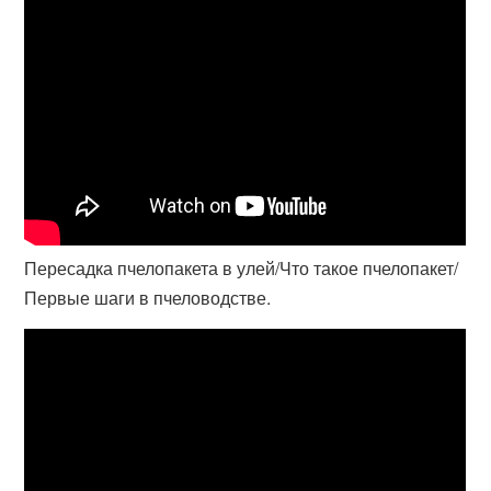
Пересадка пчелопакета в улей/Что такое пчелопакет/
Первые шаги в пчеловодстве.