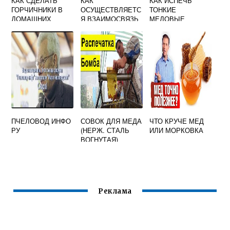
КАК СДЕЛАТЬ
КАК
КАК ИСПЕЧЬ
ГОРЧИЧНИКИ В
ОСУЩЕСТВЛЯЕТС
ТОНКИЕ
ДОМАШНИХ
Я ВЗАИМОСВЯЗЬ
МЕДОВЫЕ
УСЛОВИЯХ ИЗ
МЕЖДУ ПЧЕЛАМИ
КОРЖИ
СУХОЙ ГОРЧИЦЫ
В СЕМЬЕ
С МЕДОМ
ПРОПОРЦИИ
ПЧЕЛОВОД ИНФО
СОВОК ДЛЯ МЕДА
ЧТО КРУЧЕ МЕД
РУ
(НЕРЖ. СТАЛЬ
ИЛИ МОРКОВКА
ВОГНУТАЯ)
Реклама