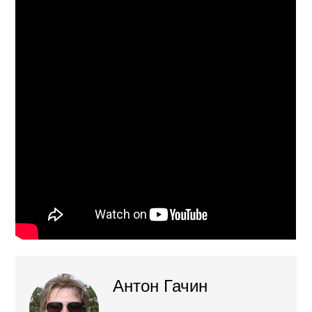
Антон Гачин